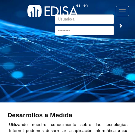
es
en
Toggle
Username
naviga
Password
Desarrollos a Medida
Utilizando nuestro conocimiento sobre las tecnologías
Internet podemos desarrollar la aplicación informática
a su